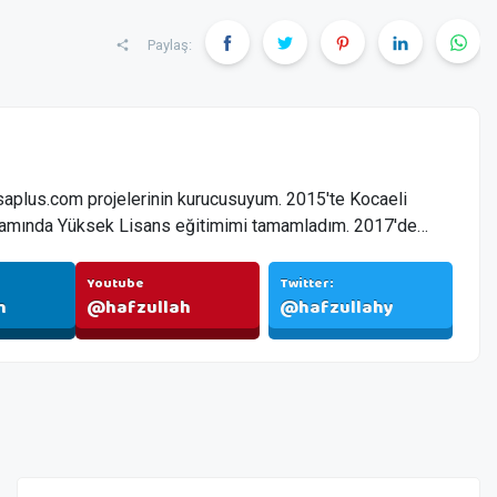
Paylaş:
saplus.com projelerinin kurucusuyum. 2015'te Kocaeli
amında Yüksek Lisans eğitimimi tamamladım. 2017'de
 yazılım firmam Hafzullah.com.tr'yi kurdum.
Youtube
Twitter:
h
@hafzullah
@hafzullahy