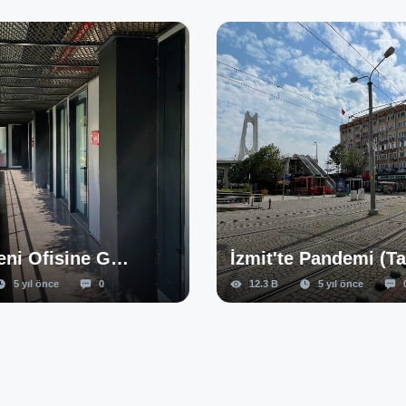
İzmit'te Pandemi (Tam Kapanma)
12.3 B
5 yıl önce
0
19 B