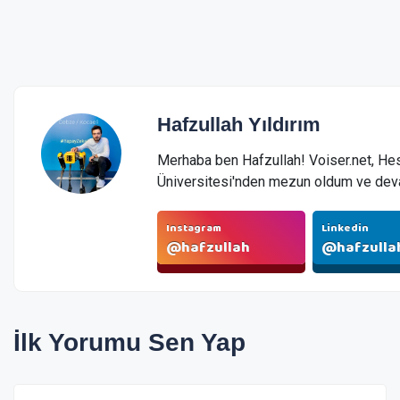
Hafzullah Yıldırım
Merhaba ben Hafzullah! Voiser.net, He
Üniversitesi'nden mezun oldum ve dev
çalıştığım şirketten istifa ederek kendi
Instagram
Linkedin
@hafzullah
@hafzulla
İlk Yorumu Sen Yap