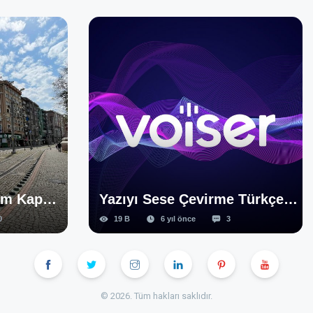
Yazıyı Sese Çevirme Türkçe Seslendirme Programı
6 yıl önce
3
17.3 B
7 yıl önce
© 2026. Tüm hakları saklıdır.