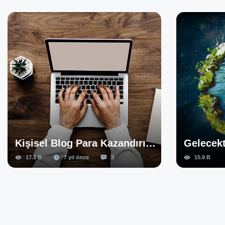
Kişisel Blog Para Kazandırır Mı
Gelecekte Teknoloji Nasıl Olacak - Kompozisyon
3
15.9 B
7 yıl önce
2