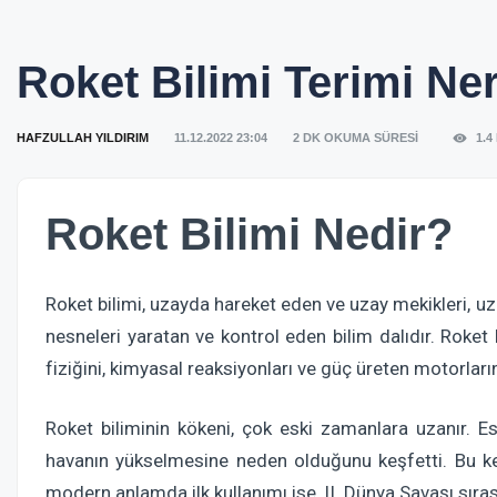
Roket Bilimi Terimi Ne
HAFZULLAH YILDIRIM
11.12.2022 23:04
2 DK OKUMA SÜRESİ
1.4
Roket Bilimi Nedir?
Roket bilimi, uzayda hareket eden ve uzay mekikleri, uza
nesneleri yaratan ve kontrol eden bilim dalıdır. Roket b
fiziğini, kimyasal reaksiyonları ve güç üreten motorların
Roket biliminin kökeni, çok eski zamanlara uzanır. Es
havanın yükselmesine neden olduğunu keşfetti. Bu keşif
modern anlamda ilk kullanımı ise, II. Dünya Savaşı sıra