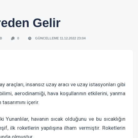
reden Gelir
 B
0
GÜNCELLEME 11.12.2022 23:04
y araçları, insansız uzay aracı ve uzay istasyonları gibi
ilimi, aerodinamiği, hava koşullarının etkilerini, yanma
 tasarımını içerir.
ki Yunanlılar, havanın sıcak olduğunu ve bu sıcaklığın
, ilk roketlerin yapılışına ilham vermiştir. Roketlerin
sında olmuştur.